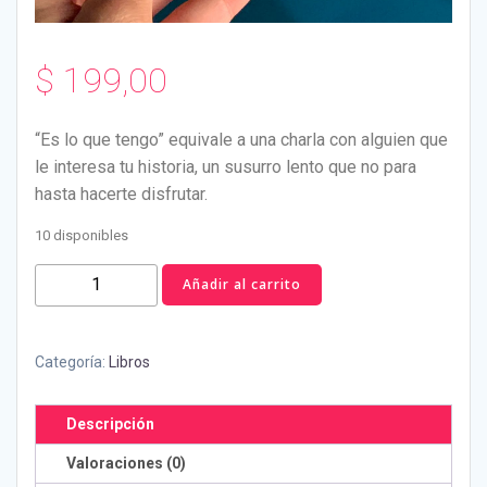
$
199,00
“Es lo que tengo” equivale a una charla con alguien que
le interesa tu historia, un susurro lento que no para
hasta hacerte disfrutar.
10 disponibles
Es
Añadir al carrito
lo
que
tengo
Categoría:
Libros
-
Nathalie
Descripción
HC
Valoraciones (0)
cantidad